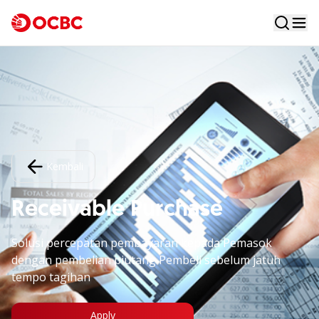
Kembali
Receivable Purchase
Solusi percepatan pembayaran kepada Pemasok
dengan pembelian piutang Pembeli sebelum jatuh
tempo tagihan
Apply