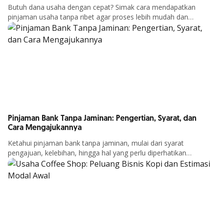
Butuh dana usaha dengan cepat? Simak cara mendapatkan
pinjaman usaha tanpa ribet agar proses lebih mudah dan
Detail Artikel
peluang disetujui lebih besar.
Pinjaman Bank Tanpa Jaminan: Pengertian, Syarat, dan
Cara Mengajukannya
Ketahui pinjaman bank tanpa jaminan, mulai dari syarat
pengajuan, kelebihan, hingga hal yang perlu diperhatikan
Detail Artikel
sebelum mengajukan agar sesuai dengan kebutuhan finansial.